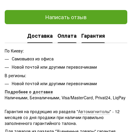
Написать отзыв
Доставка
Оплата
Гарантия
По Киеву:
Самовывоз из офиса
Новой почтой или другими перевозчиками
В регионы:
Новой почтой или другими перевозчиками
Подробнее о доставке
Наличными, Безналичными, Visa/MasterCard, Privat24, LiqPay
Подробнее:
http://rozetka.com.ua/samsung_sm-
g361hhadsek/p3316040/#
Гарантия на продукцию из раздела "
Автомагнитолы
" - 12
месяцев со дня продажи при наличии правильно
заполненного гарантийного талона.
Для товаров из раздела "Уцененные товары" гарантия