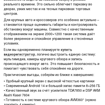
реального времени. Это сильно облегчает парковку во
дворах, узких местах и на тесных парковках торговых
центров.
Для крупных авто и кроссоверов это особенно актуально –
становится проще оценивать габариты и контролировать
обстановку вокруг машины. Совместно с качественным
отображением на экране 2000×1200 такая система даёт
более уверенное и спокойное управление в стеснённых
условиях.
Если вы одновременно планируете
купить
видеорегистратор
, логично выстроить единую систему:
мультимедиа, камеры кругового обзора и запись
происходящего вокруг авто. Это повышает безопасность и
помогает чувствовать себя спокойнее на дороге.
Практические выгоды, соберём их ближе к завершению:
• Удобный крупный экран с высокой чёткостью картинки
• Современный Android 14 и большой запас памяти 8+256 ГБ
• Качественный звук за счёт усилителя TDA7850 и DSP AKM
Asahi Kasei 7604
• Готовность к системе кругового обзора AVM360° (нужно
докупить 4 камеры)