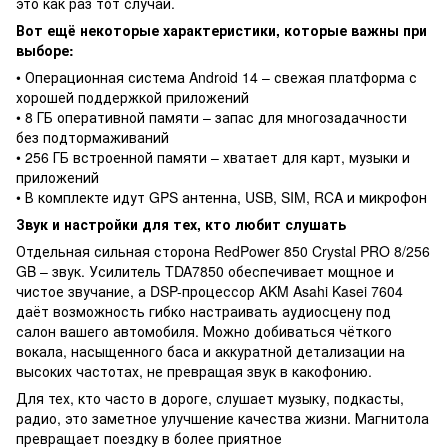
это как раз тот случай.
Вот ещё некоторые характеристики, которые важны при
выборе:
• Операционная система Android 14 – свежая платформа с
хорошей поддержкой приложений
• 8 ГБ оперативной памяти – запас для многозадачности
без подтормаживаний
• 256 ГБ встроенной памяти – хватает для карт, музыки и
приложений
• В комплекте идут GPS антенна, USB, SIM, RCA и микрофон
Звук и настройки для тех, кто любит слушать
Отдельная сильная сторона RedPower 850 Crystal PRO 8/256
GB – звук. Усилитель TDA7850 обеспечивает мощное и
чистое звучание, а DSP-процессор AKM Asahi Kasei 7604
даёт возможность гибко настраивать аудиосцену под
салон вашего автомобиля. Можно добиваться чёткого
вокала, насыщенного баса и аккуратной детализации на
высоких частотах, не превращая звук в какофонию.
Для тех, кто часто в дороге, слушает музыку, подкасты,
радио, это заметное улучшение качества жизни. Магнитола
превращает поездку в более приятное