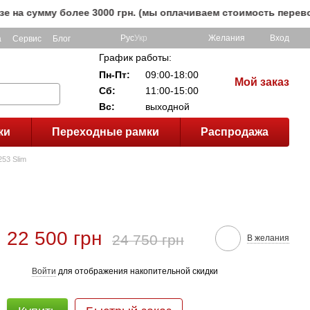
умму более 3000 грн. (мы оплачиваем стоимость перевозки д
Рус
Укр
Желания
Вход
а
Сервис
Блог
График работы:
Пн-Пт:
09:00-18:00
Мой заказ
Сб:
11:00-15:00
Вс:
выходной
ки
Переходные рамки
Распродажа
253 Slim
22 500 грн
24 750 грн
В желания
Войти
для отображения накопительной скидки
%