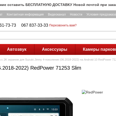
оставить БЕСПЛАТНУЮ ДОСТАВКУ Новой почтой при заказе на с
ат
Контактная информация
Видеоканал
Новости
Условия предзаказ
61-73-73
067 837-33-33
Перезвонить вам?
Автозвук
Аксессуары
Камеры парков
с 2K экраном для Suzuki Jimny 4-поколение (06.2018-2022) на Android 10 RedPower 71
6.2018-2022) RedPower 71253 Slim