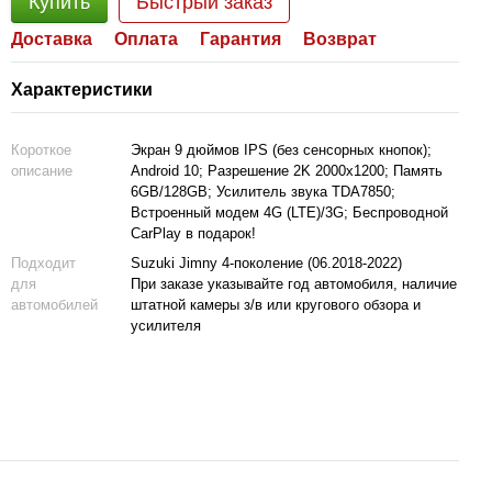
Купить
Быстрый заказ
Доставка
Оплата
Гарантия
Возврат
Характеристики
Короткое
Экран 9 дюймов IPS (без сенсорных кнопок);
описание
Android 10; Разрешение 2K 2000x1200; Память
6GB/128GB; Усилитель звука TDA7850;
Встроенный модем 4G (LTE)/3G; Беспроводной
CarPlay в подарок!
Подходит
Suzuki Jimny 4-поколение (06.2018-2022)
для
При заказе указывайте год автомобиля, наличие
автомобилей
штатной камеры з/в или кругового обзора и
усилителя