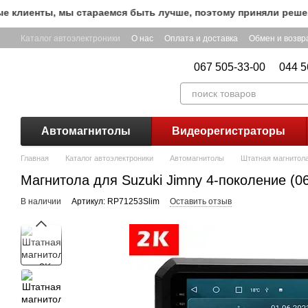
Перейти к основному контенту
лиенты, мы стараемся быть лучше, поэтому приняли решение 
Каталог автоэлектроники
О нас
Оплата и доставка
Обмен и возвр
067 505-33-00
044 5
Автомагнитолы
Видеорегистраторы
Главная
Каталог автоэлектроники
Автомагнитолы
Штатная магнитола 
Магнитола для Suzuki Jimny 4-поколение (0
В наличии
Артикул: RP71253Slim
Оставить отзыв