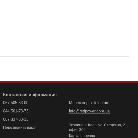
Контактная информация
067 505-33-00
Менеджер в Telegram
044 561-73-73
info@redpower.com.ua
067 837-33-33
Украина, г. Киев, ул. Стеценко, 21,
Перезвонить вам?
офис 302
Карта проезда