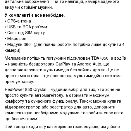
детальне зображення – чи то навігація, камера заднього
виду чи стрімінг музики.
У комплекті є все необхідне:
• GPS-антена
• USB та RCA роз’єми
• Слот під SIM-карту
• Мікрофон
• Модуль 360° (для повної роботи потрібно лише докупити 4
камери)
Меломанів потішить потужний підсилювач TDA7850, а водіїв
– наявність бездротових CarPlay та Android Auto, що
дозволяє керувати мультимедіа без зайвих дротів. Це не
просто магнітола – це повноцінна мультимедійна система
преміум-класу.
RedPower 850 Crystal – чудовий вибір для тих, хто хоче не
просто купити автомагнітолу, а отримати максимум
комфорту та сучасного функціоналу. Також можна
купити
відеореєстратор
або реєстратор для авто, доповнити
комплектацію необхідними модулями та зробити своє авто
ще безпечнішим.
Цей товар входить у категорію автоаксесуарів, які дійсно