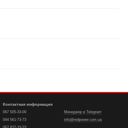
Контактная информация
067 505-33-00
Менеджер в Telegram
044 561-73-73
info@redpower.com.ua
067 837-33-33