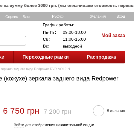
мму более 3000 грн. (мы оплачиваем стоимость перевозки д
Рус
Укр
Желания
Вход
а
Сервис
Блог
График работы:
Пн-Пт:
09:00-18:00
Мой заказ
Сб:
11:00-15:00
Вс:
выходной
ки
Переходные рамки
Распродажа
е) зеркала заднего вида Redpower DVR-VOL2-N
е (кожухе) зеркала заднего вида Redpower
6 750 грн
7 200 грн
В желания
Войти
для отображения накопительной скидки
%