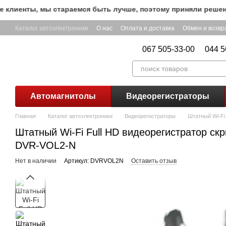
Перейти к основному контенту
иенты, мы стараемся быть лучше, поэтому приняли решение о
Каталог автоэлектроники
О нас
Оплата и доставка
Обмен и возвр
067 505-33-00
044 5
Автомагнитолы
Видеорегистраторы
Главная
Каталог автоэлектроники
Видеорегистраторы
Штатный Wi-Fi
Штатный Wi-Fi Full HD видеорегистратор скр
DVR-VOL2-N
Нет в наличии
Артикул: DVRVOL2N
Оставить отзыв