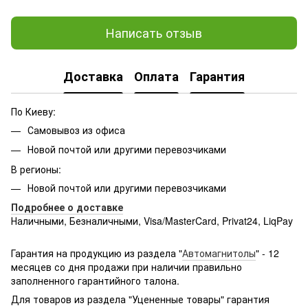
Написать отзыв
Доставка
Оплата
Гарантия
По Киеву:
Самовывоз из офиса
Новой почтой или другими перевозчиками
В регионы:
Новой почтой или другими перевозчиками
Подробнее о доставке
Наличными, Безналичными, Visa/MasterCard, Privat24, LiqPay
Подробнее:
http://rozetka.com.ua/samsung_sm-
g361hhadsek/p3316040/#
Гарантия на продукцию из раздела "
Автомагнитолы
" - 12
месяцев со дня продажи при наличии правильно
заполненного гарантийного талона.
Для товаров из раздела "Уцененные товары" гарантия