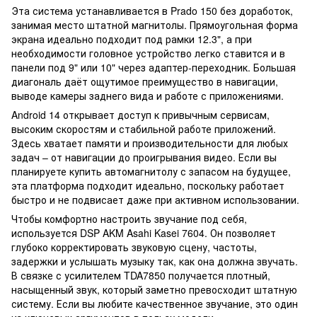
Эта система устанавливается в Prado 150 без доработок,
занимая место штатной магнитолы. Прямоугольная форма
экрана идеально подходит под рамки 12.3", а при
необходимости головное устройство легко ставится и в
панели под 9" или 10" через адаптер-переходник. Большая
диагональ даёт ощутимое преимущество в навигации,
выводе камеры заднего вида и работе с приложениями.
Android 14 открывает доступ к привычным сервисам,
высоким скоростям и стабильной работе приложений.
Здесь хватает памяти и производительности для любых
задач – от навигации до проигрывания видео. Если вы
планируете купить автомагнитолу с запасом на будущее,
эта платформа подходит идеально, поскольку работает
быстро и не подвисает даже при активном использовании.
Чтобы комфортно настроить звучание под себя,
используется DSP AKM Asahi Kasei 7604. Он позволяет
глубоко корректировать звуковую сцену, частоты,
задержки и услышать музыку так, как она должна звучать.
В связке с усилителем TDA7850 получается плотный,
насыщенный звук, который заметно превосходит штатную
систему. Если вы любите качественное звучание, это один