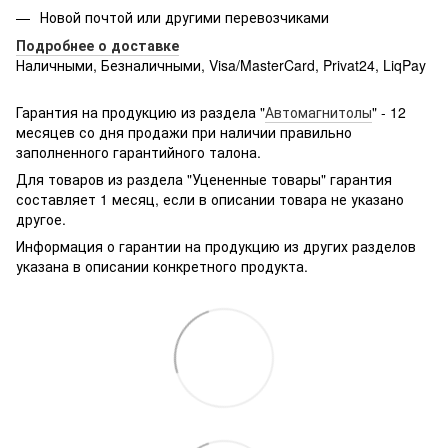
Новой почтой или другими перевозчиками
Подробнее о доставке
Наличными, Безналичными, Visa/MasterCard, Privat24, LiqPay
Подробнее:
http://rozetka.com.ua/samsung_sm-
g361hhadsek/p3316040/#
Гарантия на продукцию из раздела "
Автомагнитолы
" - 12
месяцев со дня продажи при наличии правильно
заполненного гарантийного талона.
Для товаров из раздела "Уцененные товары" гарантия
составляет 1 месяц, если в описании товара не указано
другое.
Информация о гарантии на продукцию из других разделов
указана в описании конкретного продукта.